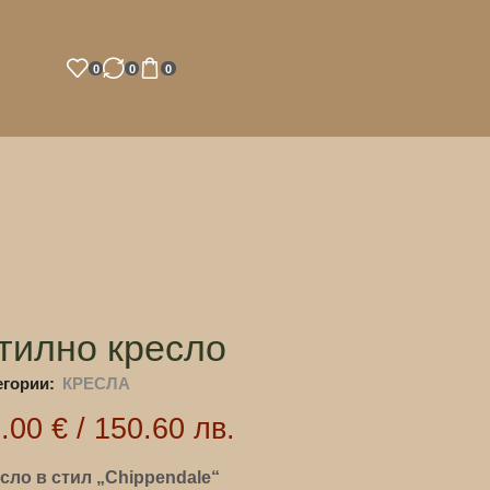
0
0
0
тилно кресло
егории:
КРЕСЛА
7.00
€
/
150.60
лв.
сло в стил „Chippendale“