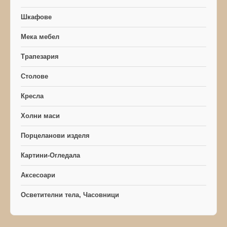
Шкафове
Мека мебел
Трапезария
Столове
Кресла
Холни маси
Порцеланови изделя
Картини-Огледала
Аксесоари
Осветителни тела, Часовници