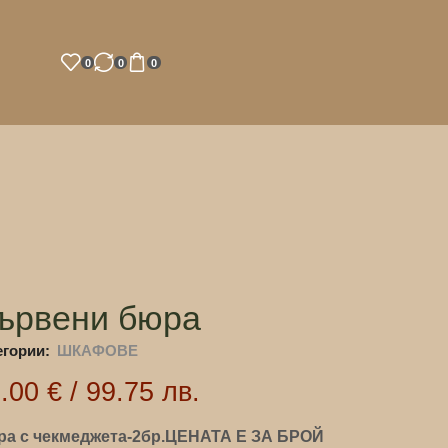
0
0
0
ървени бюра
егории:
ШКАФОВЕ
1.00
€
/
99.75
лв.
а с чекмеджета-2бр.ЦЕНАТА Е ЗА БРОЙ