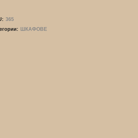
U:
365
егории:
ШКАФОВЕ