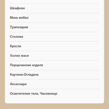
Шкафове
Мека мебел
Трапезария
Столове
Кресла
Холни маси
Порцеланови изделя
Картини-Огледала
Аксесоари
Осветителни тела, Часовници