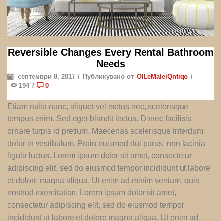
Reversible Changes Every Rental Bathroom
Needs
септември 8, 2017
/
Публикувано от
OlLeMaleiQntiqo
/
194
/
0
Etiam nulla nunc, aliquet vel metus nec, scelerisque
tempus enim. Sed eget blandit lectus. Donec facilisis
ornare turpis id pretium. Maecenas scelerisque interdum
dolor in vestibulum. Proin euismod dui purus, non lacinia
ligula luctus. Lorem ipsum dolor sit amet, consectetur
adipiscing elit, sed do eiusmod tempor incididunt ut labore
et dolore magna aliqua. Ut enim ad minim veniam, quis
nostrud exercitation. Lorem ipsum dolor sit amet,
consectetur adipiscing elit, sed do eiusmod tempor
incididunt ut labore et dolore magna aliqua. Ut enim ad