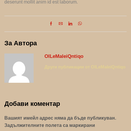
deserunt mollit anim id est laborum.
За Автора
OlLeMaleiQntiqo
Други публикации от OlLeMaleiQntiqo
Добави коментар
Вашият имейл адрес няма да бъде публикуван.
Задължителните полета са маркирани