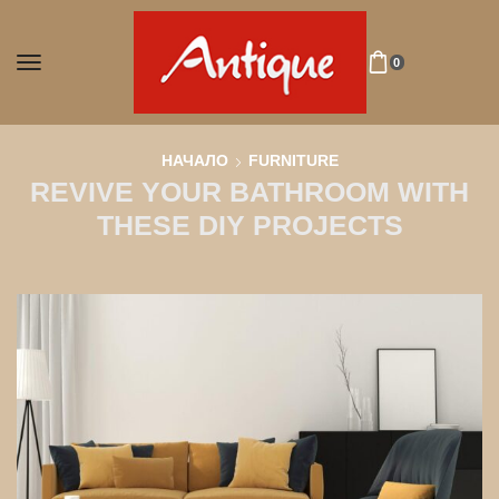
0
НАЧАЛО
FURNITURE
REVIVE YOUR BATHROOM WITH
THESE DIY PROJECTS