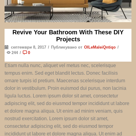
Revive Your Bathroom With These DIY
Projects
септември 8, 2017
/
Публикувано от
OlLeMaleiQntiqo
/
244
/
0
Etiam nulla nunc, aliquet vel metus nec, scelerisque
tempus enim. Sed eget blandit lectus. Donec facilisis
ornare turpis id pretium. Maecenas scelerisque interdum
dolor in vestibulum. Proin euismod dui purus, non lacinia
ligula luctus. Lorem ipsum dolor sit amet, consectetur
adipiscing elit, sed do eiusmod tempor incididunt ut labore
et dolore magna aliqua. Ut enim ad minim veniam, quis
nostrud exercitation. Lorem ipsum dolor sit amet,
consectetur adipiscing elit, sed do eiusmod tempor
incididunt ut labore et dolore magna aliqua. Ut enim ad