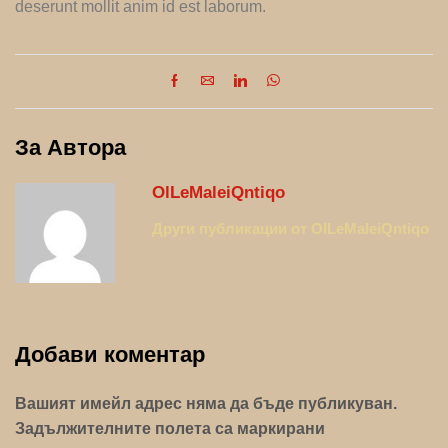
deserunt mollit anim id est laborum.
За Автора
OlLeMaleiQntiqo
Други публикации от OlLeMaleiQntiqo
Добави коментар
Вашият имейл адрес няма да бъде публикуван.
Задължителните полета са маркирани