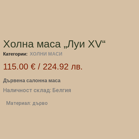
Холна маса „Луи XV“
Категории:
ХОЛНИ МАСИ
115.00
€
/
224.92
лв.
Дървена салонна маса
Наличност склад: Белгия
Материал: дърво