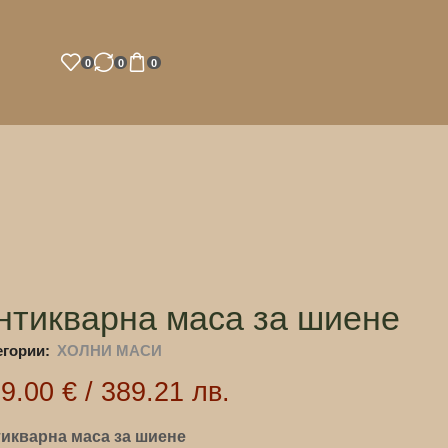
0
0
0
нтикварна маса за шиене
егории:
ХОЛНИ МАСИ
99.00
€
/
389.21
лв.
икварна маса за шиене