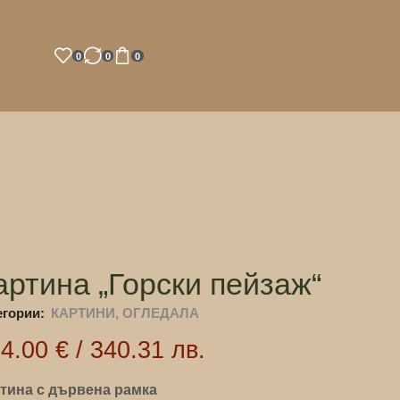
0
0
0
артина „Горски пейзаж“
егории:
КАРТИНИ, ОГЛЕДАЛА
74.00
€
/
340.31
лв.
тина с дървена рамка