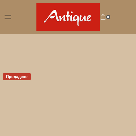
0
Продадено