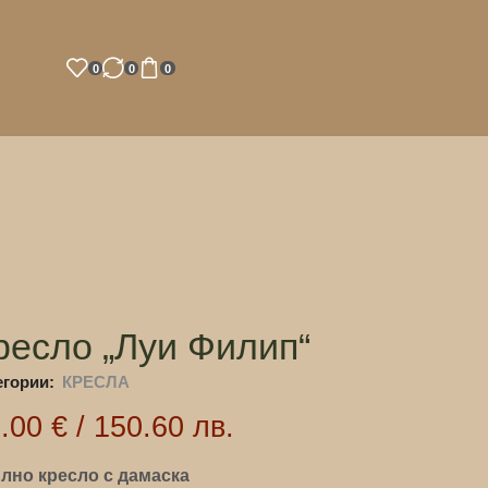
0
0
0
ресло „Луи Филип“
егории:
КРЕСЛА
7.00
€
/
150.60
лв.
лно кресло с дамаска