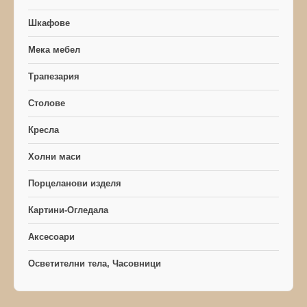
Шкафове
Мека мебел
Трапезария
Столове
Кресла
Холни маси
Порцеланови изделя
Картини-Огледала
Аксесоари
Осветителни тела, Часовници