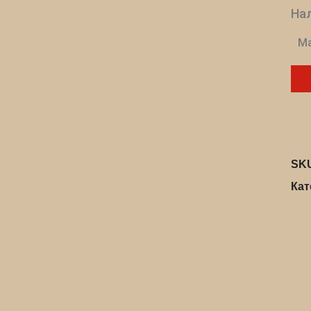
Нал
Ма
SK
Кат