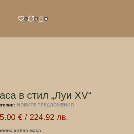
0
0
0
аса в стил „Луи XV“
егории:
НОВИТЕ ПРЕДЛОЖЕНИЯ
15.00
€
/
224.92
лв.
вена холна маса