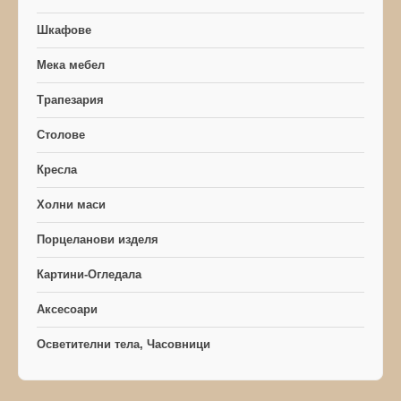
Шкафове
Мека мебел
Трапезария
Столове
Кресла
Холни маси
Порцеланови изделя
Картини-Огледала
Аксесоари
Осветителни тела, Часовници