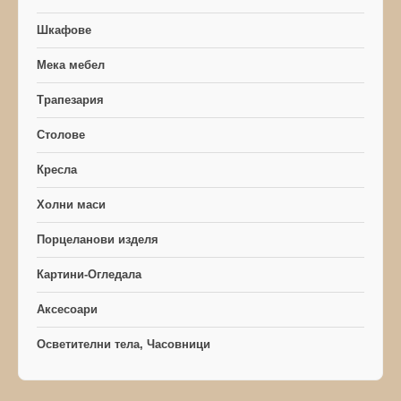
Шкафове
Мека мебел
Трапезария
Столове
Кресла
Холни маси
Порцеланови изделя
Картини-Огледала
Аксесоари
Осветителни тела, Часовници