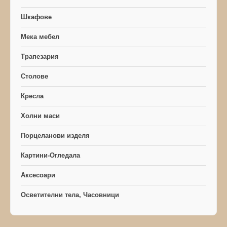
Шкафове
Мека мебел
Трапезария
Столове
Кресла
Холни маси
Порцеланови изделя
Картини-Огледала
Аксесоари
Осветителни тела, Часовници