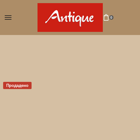
0
Продадено